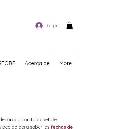
Log In
STORE
Acerca de
More
decorado con todo detalle.
u pedido para saber las
fechas de