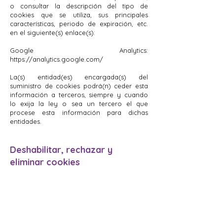
o consultar la descripción del tipo de
cookies que se utiliza, sus principales
características, periodo de expiración, etc.
en el siguiente(s) enlace(s):
Google Analytics:
https://analytics.google.com/
La(s) entidad(es) encargada(s) del
suministro de cookies podrá(n) ceder esta
información a terceros, siempre y cuando
lo exija la ley o sea un tercero el que
procese esta información para dichas
entidades.
Deshabilitar, rechazar y
eliminar cookies
El Usuario puede deshabilitar, rechazar y
eliminar las cookies —total o parcialmente—
instaladas en su dispositivo mediante la
configuración de su navegador (entre los