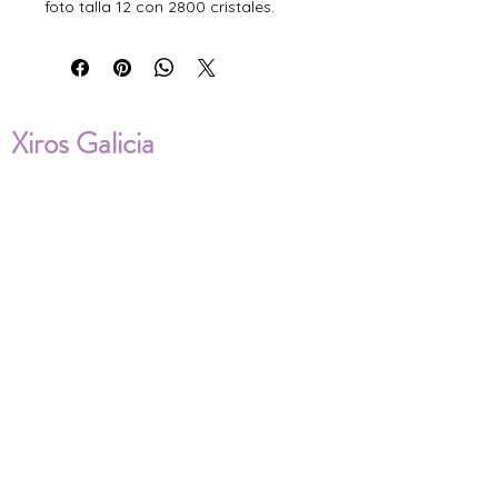
foto talla 12 con 2800 cristales.
Xiros Galicia
Sobre nosotros
Envíos
Condiciones de Venta
Política de privacidad
Cookies
ENVÍOS NACIONALES E
INTERNACIONALES
FAQ'S
Descarga documentos