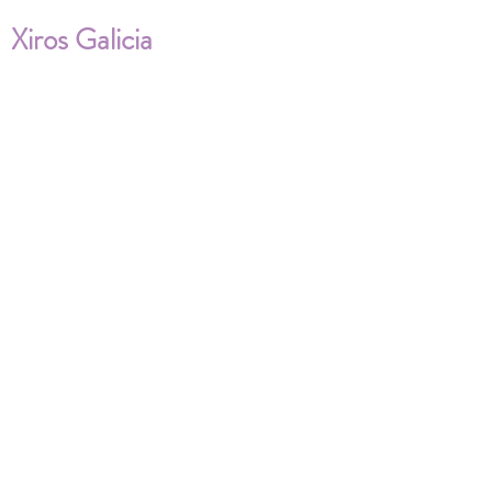
Xiros Galicia
Sobre nosotros
Envíos
Condiciones de Venta
Política de privacidad
Cookies
ENVÍOS NACIONALES E
INTERNACIONALES
FAQ'S
Descarga documentos
¿Puedo cambiar la talla?
¿Cómo se lava?
¿Qué ocurre si me equivoco al tomar las
medidas?