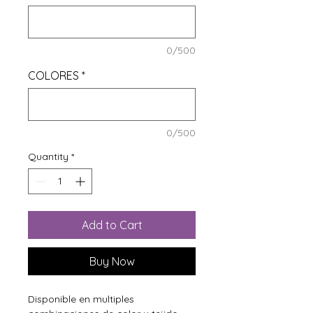
0/500
COLORES
*
0/500
Quantity
*
Add to Cart
Buy Now
Disponible en multiples