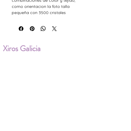
combinaciones de color y tejido,
como orientacion la foto talla
pequeña con 3500 cristales
Xiros Galicia
Sobre nosotros
Envíos
Condiciones de Venta
Política de privacidad
Cookies
ENVÍOS NACIONALES E
INTERNACIONALES
FAQ'S