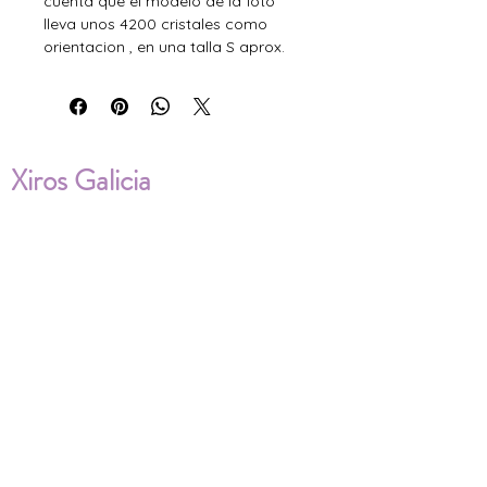
cuenta que el modelo de la foto
lleva unos 4200 cristales como
orientacion , en una talla S aprox.
Xiros Galicia
Sobre nosotros
Envíos
Condiciones de Venta
Política de privacidad
Cookies
ENVÍOS NACIONALES E
INTERNACIONALES
FAQ'S