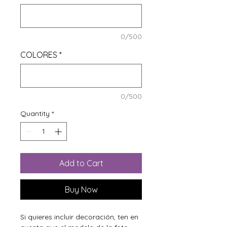
0/500
COLORES
*
0/500
Quantity
*
Add to Cart
Buy Now
Si quieres incluir decoración, ten en