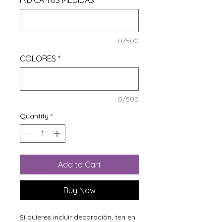
INDICA TUS MEDIDAS
*
0/500
COLORES
*
0/500
Quantity
*
Add to Cart
Buy Now
Si quieres incluir decoración, ten en