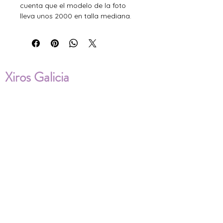
cuenta que el modelo de la foto
lleva unos 2000 en talla mediana.
Xiros Galicia
Sobre nosotros
Envíos
Condiciones de Venta
Política de privacidad
Cookies
ENVÍOS NACIONALES E
INTERNACIONALES
FAQ'S