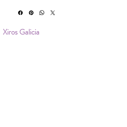
Xiros Galicia
Sobre nosotros
Envíos
Condiciones de Venta
Política de privacidad
Cookies
ENVÍOS NACIONALES E
INTERNACIONALES
FAQ'S
Descarga documentos