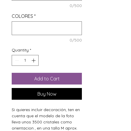
0/500
COLORES
*
0/500
Quantity
*
Add to Cart
Buy Now
Si quieres incluir decoración, ten en
cuenta que el modelo de la foto
lleva unos 3500 cristales como
orientacion , en una talla M aprox.