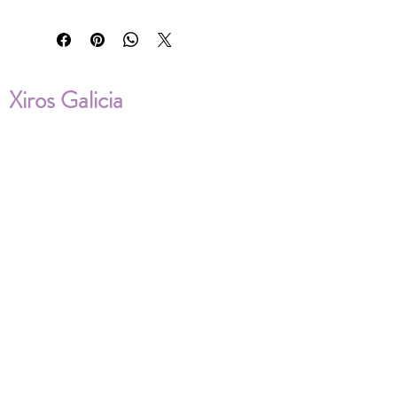
Xiros Galicia
Sobre nosotros
Envíos
Condiciones de Venta
Política de privacidad
Cookies
ENVÍOS NACIONALES E
INTERNACIONALES
FAQ'S
Descarga documentos