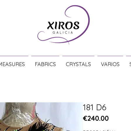
MEASURES
FABRICS
CRYSTALS
VARIOS
181 D6
Price
€240.00