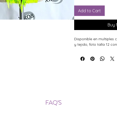
Add to Cart
Buy
Disponible en multiples
y tejido, foto talla 12 co
ÍOS NACIONALES E INTERNACION
FAQ'S
Descarga documentos