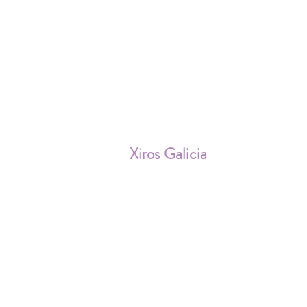
ENV
Xiros Galicia
Sobre nosotros
Envíos
Condiciones de Venta
Política de privacidad
Cookies
Aviso Legal