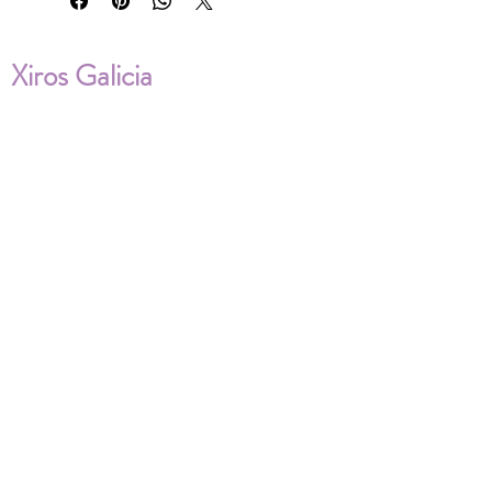
Xiros Galicia
Sobre nosotros
Envíos
Condiciones de Venta
Política de privacidad
Cookies
ENVÍOS NACIONALES E
INTERNACIONALES
FAQ'S
Descarga documentos
¿Puedo cambiar la talla?
¿Cómo se lava?
¿Qué ocurre si me equivoco al tomar las