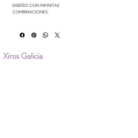
DISEÑO CON INFINITAS
COMBINACIONES.
Xiros Galicia
Sobre nosotros
Envíos
Condiciones de Venta
Política de privacidad
Cookies
ENVÍOS NACIONALES E
INTERNACIONALES