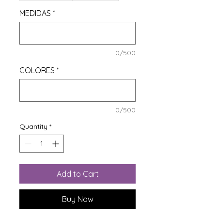
MEDIDAS
*
0/500
COLORES
*
0/500
Quantity
*
Add to Cart
Buy Now