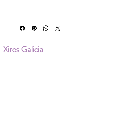
Xiros Galicia
Sobre nosotros
Envíos
Condiciones de Venta
Política de privacidad
Cookies
ENVÍOS NACIONALES E
INTERNACIONALES
FAQ'S