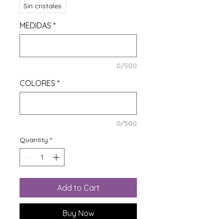
Sin cristales
MEDIDAS
*
0/500
COLORES
*
0/500
Quantity
*
Add to Cart
Buy Now