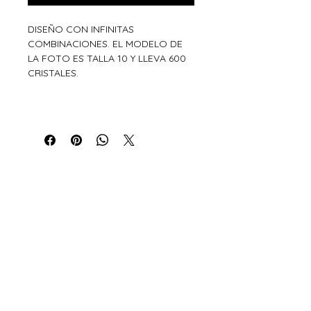
DISEÑO CON INFINITAS
COMBINACIONES. EL MODELO DE
LA FOTO ES TALLA 10 Y LLEVA 600
CRISTALES.
Xiros Galicia
Sobre nosotros
Envíos
Condiciones de Venta
Política de privacidad
Cookies