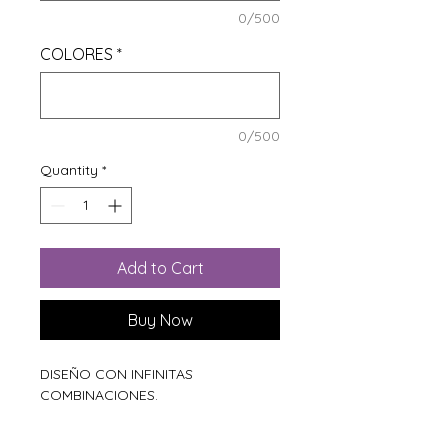
0/500
COLORES
*
0/500
Quantity
*
Add to Cart
Buy Now
DISEÑO CON INFINITAS
COMBINACIONES.