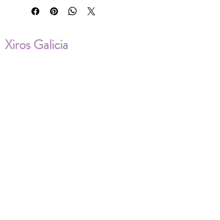
Xiros Galicia
Sobre nosotros
Envíos
Condiciones de Venta
Política de privacidad
Cookies
ENVÍOS NACIONALES E
INTERNACIONALES
FAQ'S
Descarga documentos
¿Puedo cambiar la talla?
¿Cómo se lava?