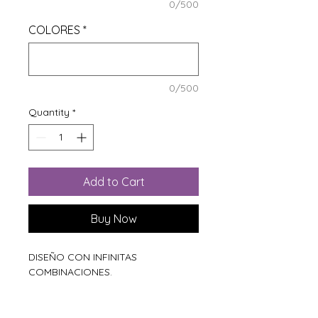
0/500
COLORES
*
0/500
Quantity
*
Add to Cart
Buy Now
DISEÑO CON INFINITAS
COMBINACIONES.