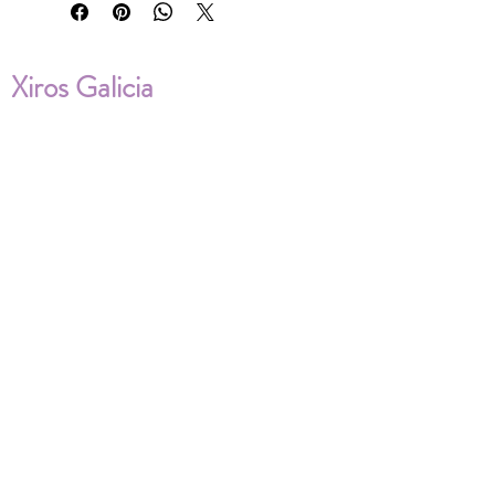
Xiros Galicia
Sobre nosotros
Envíos
Condiciones de Venta
Política de privacidad
Cookies
ENVÍOS NACIONALES E
INTERNACIONALES
FAQ'S
Descarga documentos
¿Puedo cambiar la talla?
¿Cómo se lava?