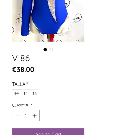
V 86
Price
€38.00
TALLA
*
12
14
16
Quantity
*
Add to Cart