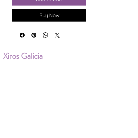
Buy Now
Xiros Galicia
Sobre nosotros
Envíos
Condiciones de Venta
Política de privacidad
Cookies
ENVÍOS NACIONALES E
INTERNACIONALES