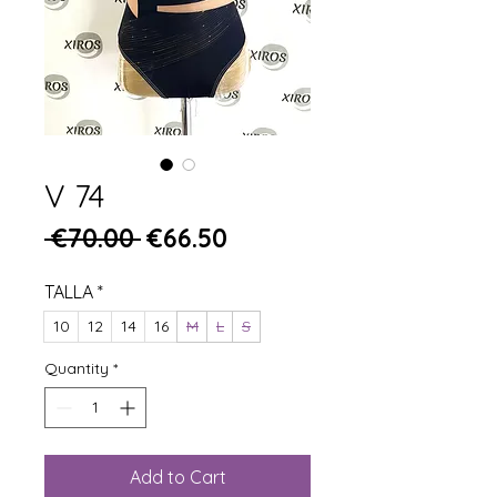
V 74
Regular Price
Sale Price
 €70.00 
€66.50
TALLA
*
10
12
14
16
M
L
S
Quantity
*
Add to Cart