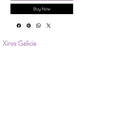
Buy Now
Xiros Galicia
Sobre nosotros
Envíos
Condiciones de Venta
Política de privacidad
Cookies
ENVÍOS NACIONALES E
INTERNACIONALES
FAQ'S