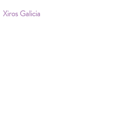
Xiros Galicia
Sobre nosotros
Envíos
Condiciones de Venta
Política de privacidad
Cookies
ENVÍOS NACIONALES E
INTERNACIONALES
FAQ'S
Descarga documentos
¿Puedo cambiar la talla?
¿Cómo se lava?
¿Qué ocurre si me equivoco al tomar las
medidas?