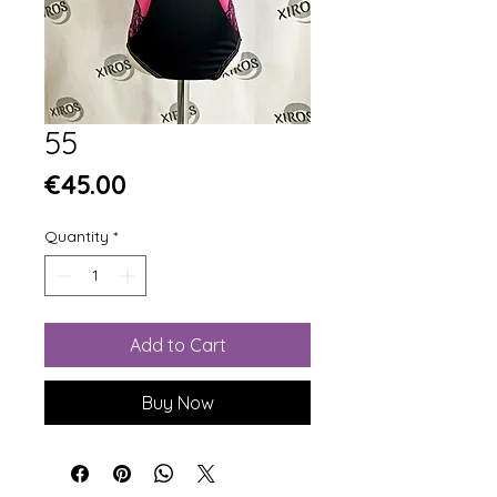
55
Price
€45.00
Quantity
*
Add to Cart
Buy Now