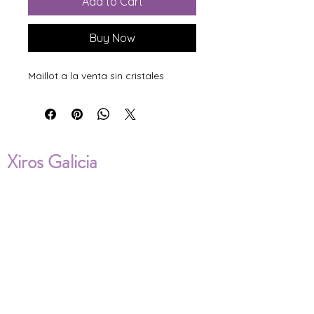
Add to Cart
Buy Now
Maillot a la venta sin cristales
Xiros Galicia
Sobre nosotros
Envíos
Condiciones de Venta
Política de privacidad
Cookies
ENVÍOS NACIONALES E