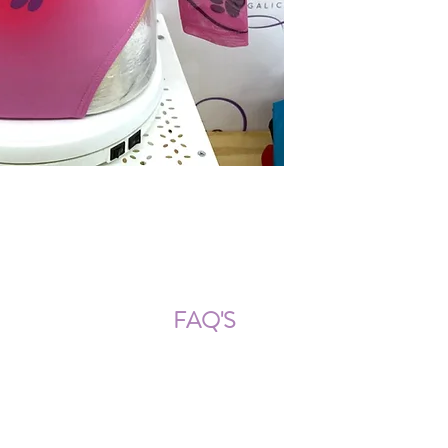
ÍOS NACIONALES E INTERNACION
FAQ'S
Descarga documentos
¿Puedo cambiar la talla?
¿Cómo se lava?
¿Qué ocurre si me equivoco al
tomar las medidas?