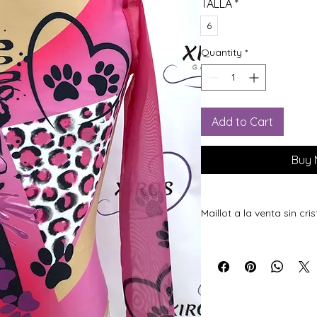
TALLA
*
6
Quantity
*
Add to Cart
Buy
Maillot a la venta sin cri