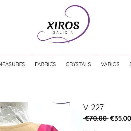
MEASURES
FABRICS
CRYSTALS
VARIOS
V 227
Regula
 €70.00 
€35.0