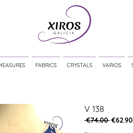
MEASURES
FABRICS
CRYSTALS
VARIOS
V 138
Regula
 €74.00 
€62.90