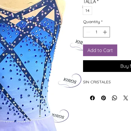
TALLA
*
14
Quantity
*
Add to Cart
Buy
SIN CRISTALES