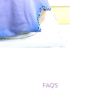
ÍOS NACIONALES E INTERNACION
FAQ'S
Descarga documentos
¿Puedo cambiar la talla?
¿Cómo se lava?
¿Qué ocurre si me equivoco al