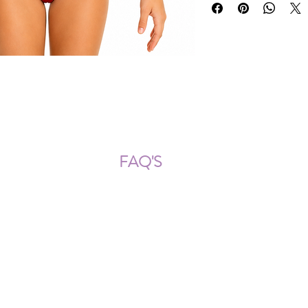
ÍOS NACIONALES E INTERNACION
FAQ'S
Descarga documentos
¿Puedo cambiar la talla?
¿Cómo se lava?
¿Qué ocurre si me equivoco al
tomar las medidas?
¿Se pueden añadir más cristales
después?