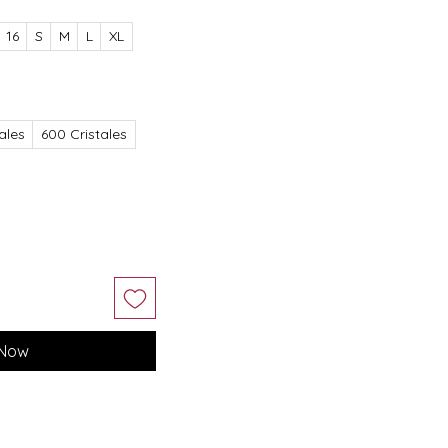
16
S
M
L
XL
ales
600 Cristales
 Now