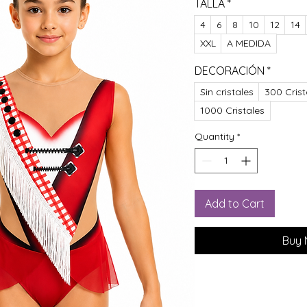
TALLA
*
4
6
8
10
12
14
XXL
A MEDIDA
DECORACIÓN
*
Sin cristales
300 Crist
1000 Cristales
Quantity
*
Add to Cart
Buy