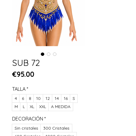
SUB 72
Price
€95.00
TALLA
*
4
6
8
10
12
14
16
S
M
L
XL
XXL
A MEDIDA
DECORACIÓN
*
Sin cristales
300 Cristales