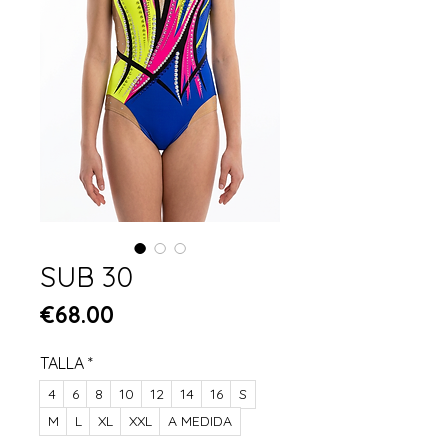
SUB 30
Price
€68.00
TALLA
*
4
6
8
10
12
14
16
S
M
L
XL
XXL
A MEDIDA