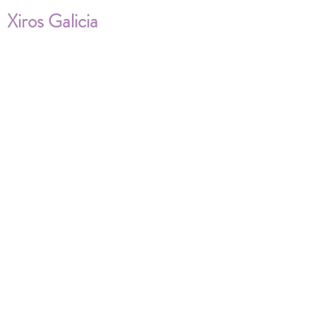
Xiros Galicia
Sobre nosotros
Envíos
Condiciones de Venta
Política de privacidad
Cookies
ENVÍOS NACIONALES E
INTERNACIONALES
FAQ'S
Descarga documentos
¿Puedo cambiar la talla?
¿Cómo se lava?
¿Qué ocurre si me equivoco al tomar las
medidas?