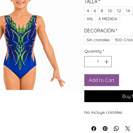
TALLA
*
4
6
8
10
12
14
XXL
A MEDIDA
DECORACIÓN
*
Sin cristales
300 Crist
Quantity
*
Add to Cart
Buy
No incluye cristales.