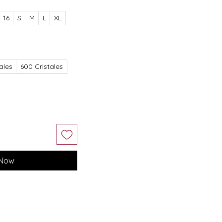
16
S
M
L
XL
ales
600 Cristales
 Now