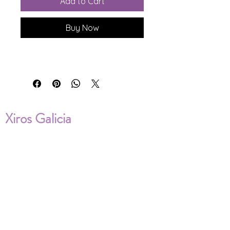
Add to Cart
Buy Now
Xiros Galicia
Sobre nosotros
Envíos
Condiciones de Venta
Política de privacidad
Cookies
ENVÍOS NACIONALES E