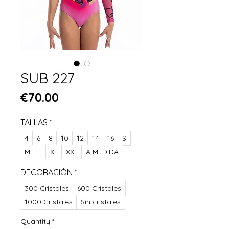
SUB 227
Price
€70.00
TALLAS
*
4
6
8
10
12
14
16
S
M
L
XL
XXL
A MEDIDA
DECORACIÓN
*
300 Cristales
600 Cristales
1000 Cristales
Sin cristales
Quantity
*