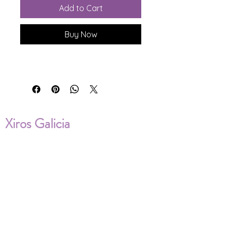
Add to Cart
Buy Now
Xiros Galicia
Sobre nosotros
Envíos
Condiciones de Venta
Política de privacidad
Cookies
ENVÍOS NACIONALES E