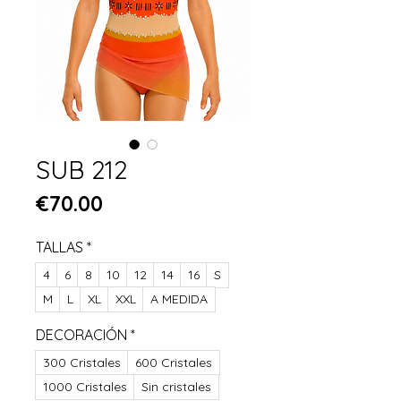
SUB 212
Price
€70.00
TALLAS
*
4
6
8
10
12
14
16
S
M
L
XL
XXL
A MEDIDA
DECORACIÓN
*
300 Cristales
600 Cristales
1000 Cristales
Sin cristales