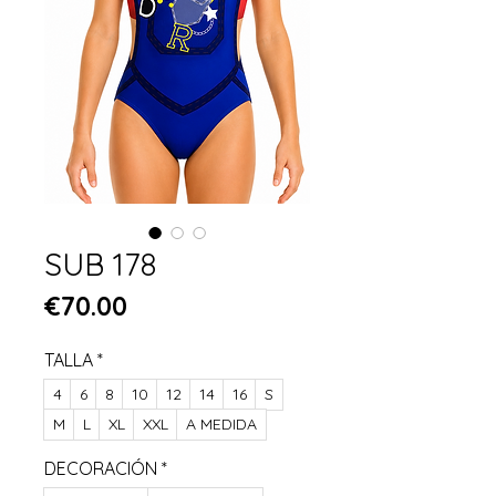
SUB 178
Price
€70.00
TALLA
*
4
6
8
10
12
14
16
S
M
L
XL
XXL
A MEDIDA
DECORACIÓN
*