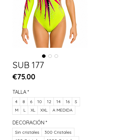
SUB 177
Price
€75.00
TALLA
*
4
8
6
10
12
14
16
S
M
L
XL
XXL
A MEDIDA
DECORACIÓN
*
Sin cristales
300 Cristales