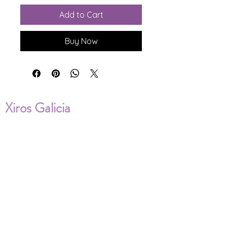
Add to Cart
Buy Now
Xiros Galicia
Sobre nosotros
Envíos
Condiciones de Venta
Política de privacidad
Cookies
ENVÍOS NACIONALES E
INTERNACIONALES