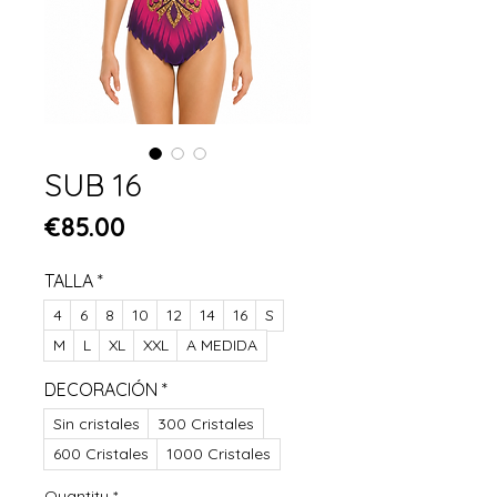
SUB 16
Price
€85.00
TALLA
*
4
6
8
10
12
14
16
S
M
L
XL
XXL
A MEDIDA
DECORACIÓN
*
Sin cristales
300 Cristales
600 Cristales
1000 Cristales
Quantity
*