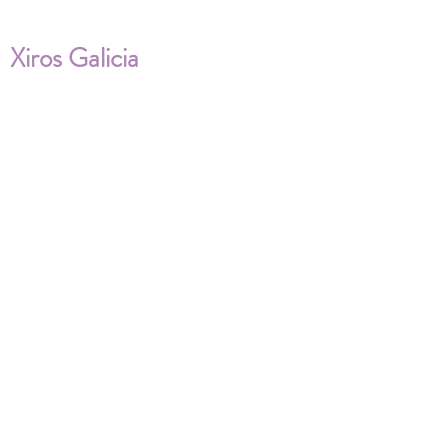
Xiros Galicia
Sobre nosotros
Envíos
Condiciones de Venta
Política de privacidad
Cookies
ENVÍOS NACIONALES E
INTERNACIONALES
FAQ'S
Descarga documentos
¿Puedo cambiar la talla?
¿Cómo se lava?
¿Qué ocurre si me equivoco al tomar las