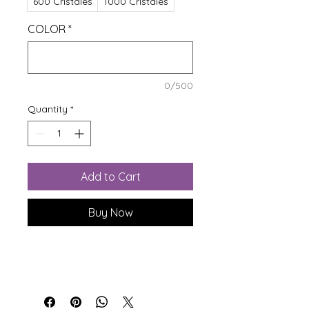
600 Cristales
1000 Cristales
COLOR
*
0/500
Quantity
*
Add to Cart
Buy Now