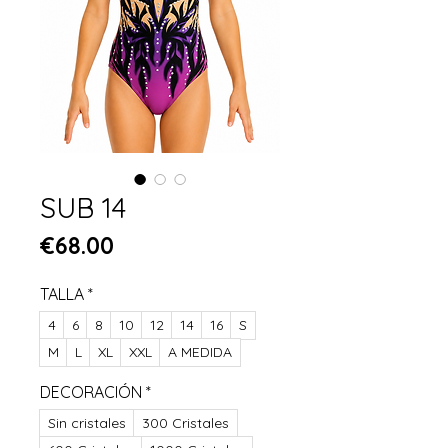
SUB 14
Price
€68.00
TALLA
*
4
6
8
10
12
14
16
S
M
L
XL
XXL
A MEDIDA
DECORACIÓN
*
Sin cristales
300 Cristales