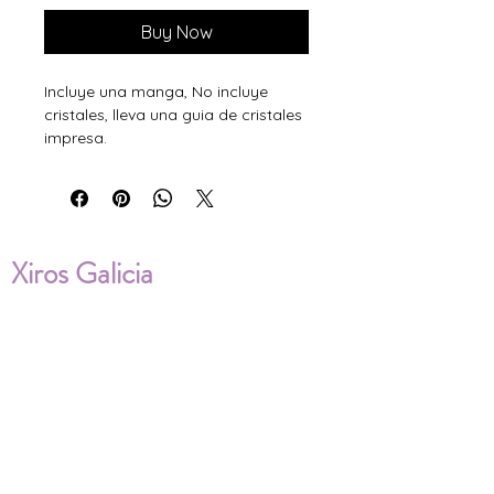
Buy Now
Incluye una manga, No incluye
cristales, lleva una guia de cristales
impresa.
Xiros Galicia
Sobre nosotros
Envíos
Condiciones de Venta
Política de privacidad
Cookies
ENVÍOS NACIONALES E