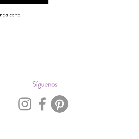
anga corta.
ALES
Síguenos