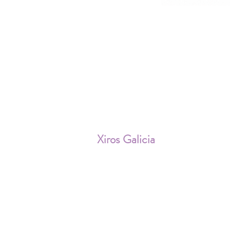
ENV
Xiros Galicia
Sobre nosotros
Envíos
Condiciones de Venta
Política de privacidad
Cookies
Aviso Legal