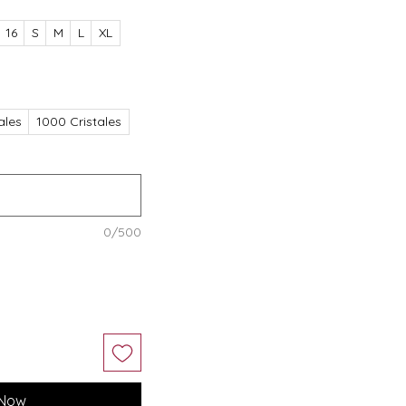
16
S
M
L
XL
ales
1000 Cristales
0/500
 Now