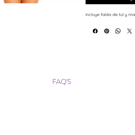
Incluye falda de tul y m
ÍOS NACIONALES E INTERNACION
FAQ'S
Descarga documentos
¿Puedo cambiar la talla?
¿Cómo se lava?
¿Qué ocurre si me equivoco al
tomar las medidas?
¿Se pueden añadir más cristales
después?