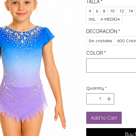
TALLA
*
4
6
8
10
12
14
XXL
A MEDIDA
DECORACIÓN
*
Sin cristales
600 Crist
COLOR
*
Quantity
*
Add to Cart
Buy