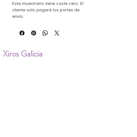
Este muestrario tiene coste cero. El
cliente solo pagará los portes de
envío.
Xiros Galicia
Sobre nosotros
Envíos
Condiciones de Venta
Política de privacidad
Cookies
ENVÍOS NACIONALES E
INTERNACIONALES