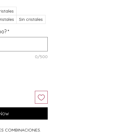
istales
istales
Sin cristales
bo?
*
0/500
 Now
LES COMBINACIONES.