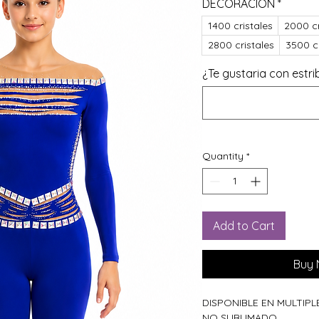
DECORACIÓN
*
1400 cristales
2000 cr
2800 cristales
3500 cr
¿Te gustaria con estri
Quantity
*
Add to Cart
Buy
DISPONIBLE EN MULTIP
NO SUBLIMADO