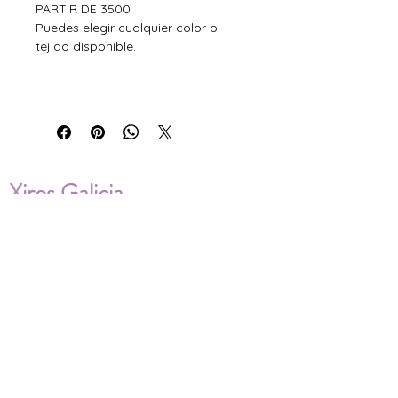
PARTIR DE 3500
Puedes elegir cualquier color o
tejido disponible.
Xiros Galicia
Sobre nosotros
Envíos
Condiciones de Venta
Política de privacidad
Cookies
ENVÍOS NACIONALES E
INTERNACIONALES