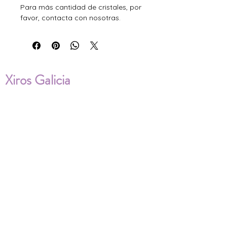
Para más cantidad de cristales, por
favor, contacta con nosotras.
Xiros Galicia
Sobre nosotros
Envíos
Condiciones de Venta
Política de privacidad
Cookies
ENVÍOS NACIONALES E
INTERNACIONALES
FAQ'S