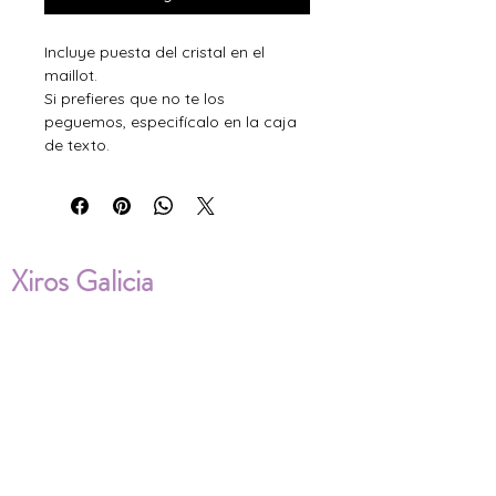
Incluye puesta del cristal en el
maillot.
Si prefieres que no te los
peguemos, especifícalo en la caja
de texto.
Xiros Galicia
Sobre nosotros
Envíos
Condiciones de Venta
Política de privacidad
Cookies