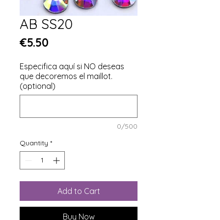
AB SS20
Price
€5.50
Especifica aquí si NO deseas
que decoremos el maillot.
(optional)
0/500
Quantity
*
Add to Cart
Buy Now