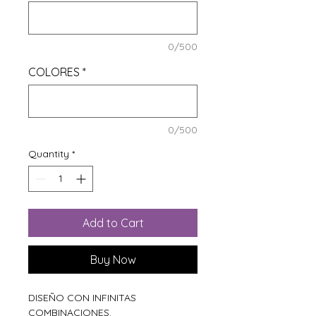
0/500
COLORES
*
0/500
Quantity
*
Add to Cart
Buy Now
DISEÑO CON INFINITAS
COMBINACIONES.