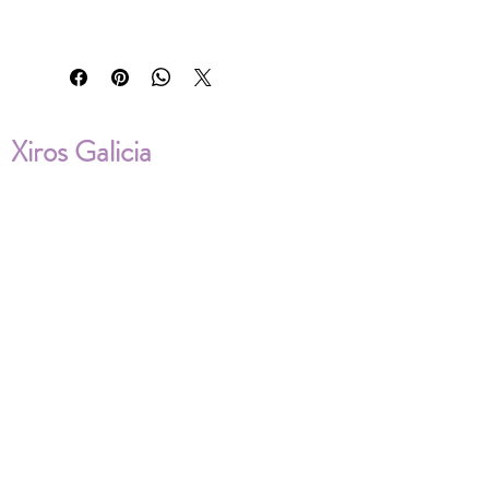
Xiros Galicia
Sobre nosotros
Envíos
Condiciones de Venta
Política de privacidad
Cookies
ENVÍOS NACIONALES E
INTERNACIONALES
FAQ'S