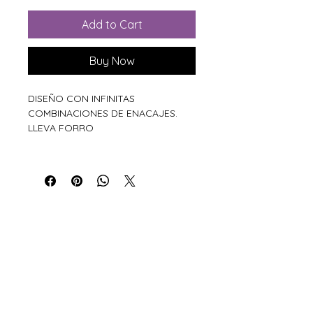
Add to Cart
Buy Now
DISEÑO CON INFINITAS
COMBINACIONES DE ENACAJES.
LLEVA FORRO
Xiros Galicia
Sobre nosotros
Envíos
Condiciones de Venta
Política de privacidad