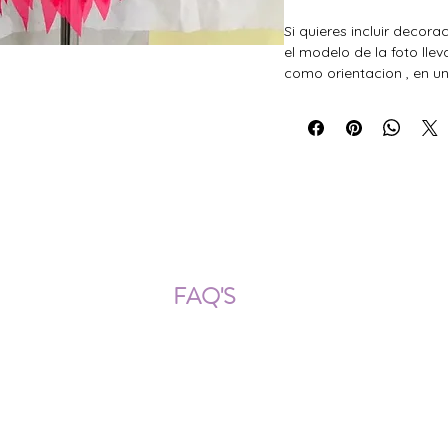
Si quieres incluir decora
el modelo de la foto llev
como orientacion , en un
ÍOS NACIONALES E INTERNACION
FAQ'S
Descarga documentos
¿Puedo cambiar la talla?
¿Cómo se lava?
¿Qué ocurre si me equivoco al
tomar las medidas?
¿Se pueden añadir más cristales
después?