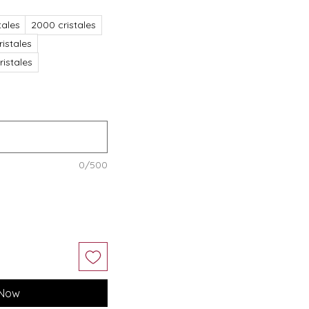
tales
2000 cristales
istales
ristales
0/500
 Now