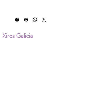
Xiros Galicia
Sobre nosotros
Envíos
Condiciones de Venta
Política de privacidad
Cookies
ENVÍOS NACIONALES E
INTERNACIONALES
FAQ'S