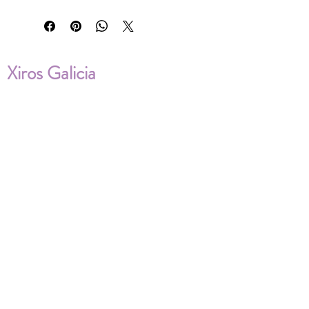
Xiros Galicia
Sobre nosotros
Envíos
Condiciones de Venta
Política de privacidad
Cookies
ENVÍOS NACIONALES E
INTERNACIONALES
FAQ'S
Descarga documentos
¿Puedo cambiar la talla?