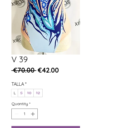
V 39
Regular Price
Sale Price
 €70.00 
€42.00
TALLA
*
L
S
10
12
Quantity
*