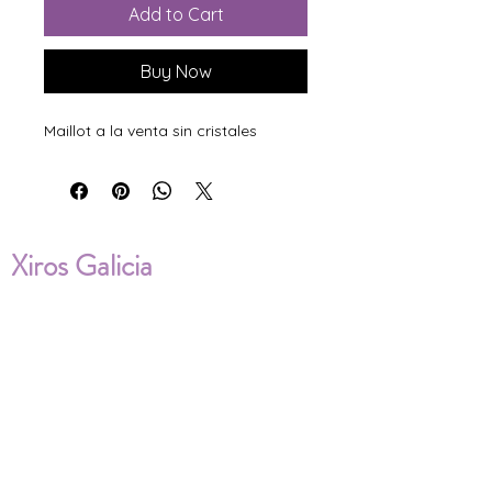
Add to Cart
Buy Now
Maillot a la venta sin cristales
Xiros Galicia
Sobre nosotros
Envíos
Condiciones de Venta
Política de privacidad
Cookies
ENVÍOS NACIONALES E