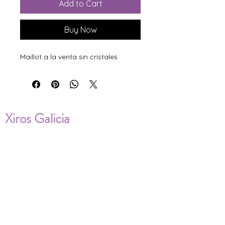
Add to Cart
Buy Now
Maillot a la venta sin cristales
Xiros Galicia
Sobre nosotros
Envíos
Condiciones de Venta
Política de privacidad
Cookies
ENVÍOS NACIONALES E