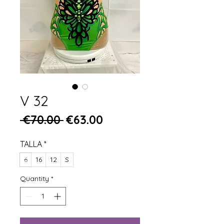
V 32
Regular Price
Sale Price
 €70.00 
€63.00
TALLA
*
6
16
12
S
Quantity
*